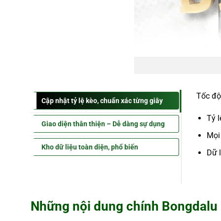
Tốc độ 
Cập nhật tỷ lệ kèo, chuẩn xác từng giây
Tỷ l
Giao diện thân thiện – Dễ dàng sự dụng
Mọi 
Kho dữ liệu toàn diện, phổ biến
Dữ l
Những nội dung chính Bongdalu 