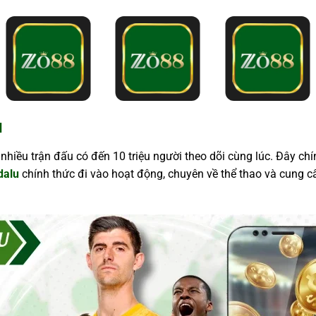
u
iều trận đấu có đến 10 triệu người theo dõi cùng lúc. Đây chín
dalu
chính thức đi vào hoạt động, chuyên về thể thao và cung cấp