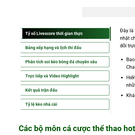
Đây là 
Tỷ số Livescore thời gian thực
nhật ch
dõi tr
Bảng xếp hạng và lịch thi đấu
Bao 
Phân tích soi kèo bóng đá chuyên sâu
Cha
Trực tiếp và Video Highlight
Hiển
nhữn
Kết quả trận đấu
Khá
Tỷ lệ kèo nhà cái
Các bộ môn cá cược thể thao hot