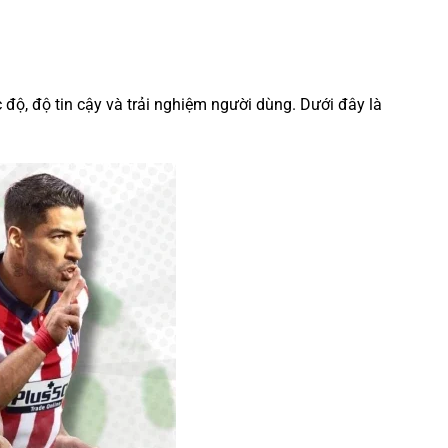
 độ, độ tin cậy và trải nghiệm người dùng. Dưới đây là