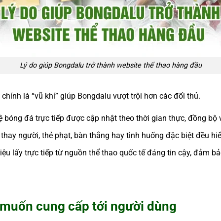
Lý do giúp Bongdalu trở thành website thể thao hàng đầu
chính là “vũ khí” giúp Bongdalu vượt trội hơn các đối thủ.
ệ bóng đá trực tiếp được cập nhật theo thời gian thực, đồng bộ v
thay người, thẻ phạt, bàn thắng hay tình huống đặc biệt đều hiể
iệu lấy trực tiếp từ nguồn thể thao quốc tế đáng tin cậy, đảm bả
muốn cung cấp tới người dùng