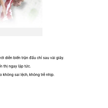
ới diễn biến trận đấu chỉ sau vài giây.
n thị ngay lập tức.
o không sai lệch, không trễ nhịp.