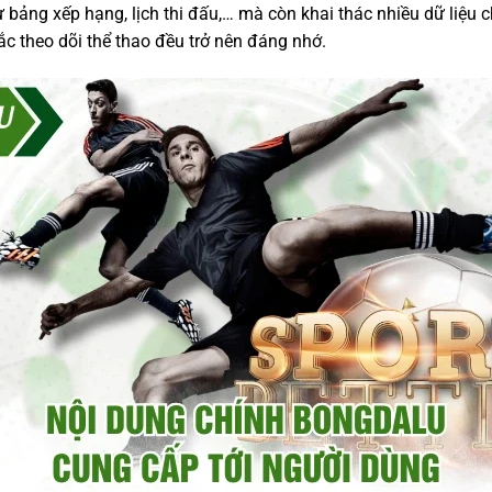
bảng xếp hạng, lịch thi đấu,… mà còn khai thác nhiều dữ liệu c
c theo dõi thể thao đều trở nên đáng nhớ.