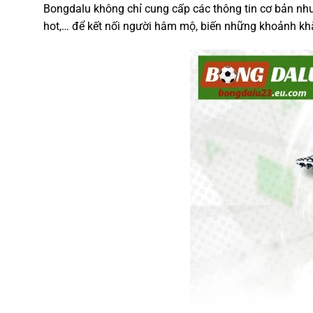
Bongdalu không chỉ cung cấp các thông tin cơ bản như 
hot,… để kết nối người hâm mộ, biến những khoảnh khắ