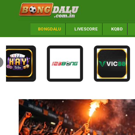
Bỏ
qua
nội
dung
BONGDALU
LIVESCORE
KQBD