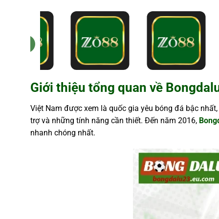
Giới thiệu tổng quan về Bongdal
Việt Nam được xem là quốc gia yêu bóng đá bậc nhất, nh
trợ và những tính năng cần thiết. Đến năm 2016,
Bong
nhanh chóng nhất.