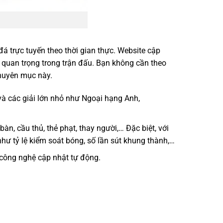
đá trực tuyến theo thời gian thực. Website cập
n quan trọng trong trận đấu. Bạn không cần theo
chuyên mục này.
 và các giải lớn nhỏ như Ngoại hạng Anh,
 bàn, cầu thủ, thẻ phạt, thay người,… Đặc biệt, với
hư tỷ lệ kiểm soát bóng, số lần sút khung thành,…
 công nghệ cập nhật tự động.