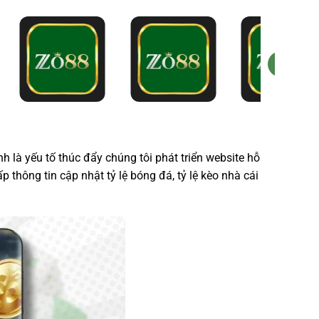
h là yếu tố thúc đẩy chúng tôi phát triển website hỗ
 thông tin cập nhật tỷ lệ bóng đá, tỷ lệ kèo nhà cái