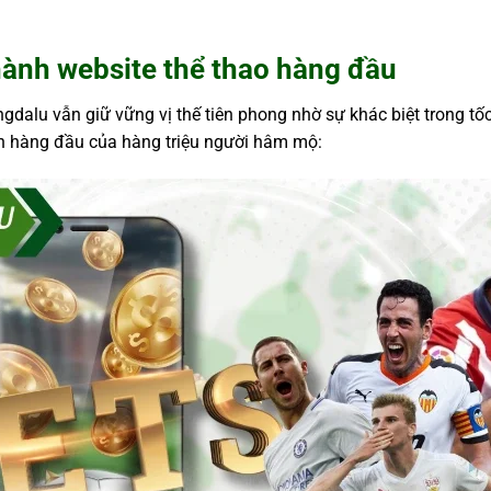
hành website thể thao hàng đầu
gdalu vẫn giữ vững vị thế tiên phong nhờ sự khác biệt trong tốc
họn hàng đầu của hàng triệu người hâm mộ: