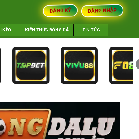
ĐĂNG NHẬP
ĐĂNG KÝ
I KÈO
KIẾN THỨC BÓNG ĐÁ
TIN TỨC