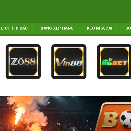
LỊCH THI ĐẤU
BẢNG XẾP HẠNG
KÈO NHÀ CÁI
SO