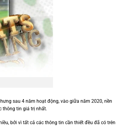
. Nhưng sau 4 năm hoạt động, vào giữa năm 2020, nền
thông tin giá trị nhất.
 bởi vì tất cả các thông tin cần thiết đều đã có trên